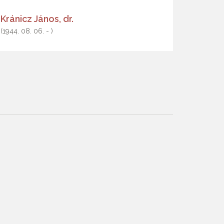
Kránicz János, dr.
(1944. 08. 06. - )