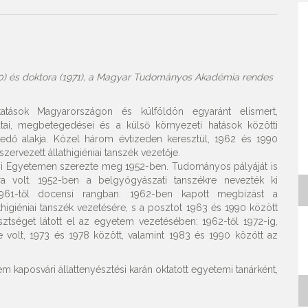
60) és doktora (1971), a Magyar Tudományos Akadémia rendes
utatások Magyarországon és külföldön egyaránt elismert,
matai, megbetegedései és a külső környezeti hatások közötti
edő alakja. Közel három évtizeden keresztül, 1962 és 1990
ervezett állathigiéniai tanszék vezetője.
nyi Egyetemen szerezte meg 1952-ben. Tudományos pályáját is
a volt. 1952-ben a belgyógyászati tanszékre nevezték ki
, 1961-től docensi rangban. 1962-ben kapott megbízást a
thigiéniai tanszék vezetésére, s a posztot 1963 és 1990 között
sztséget látott el az egyetem vezetésében: 1962-től 1972-ig,
e volt, 1973 és 1978 között, valamint 1983 és 1990 között az
kaposvári állattenyésztési karán oktatott egyetemi tanárként,