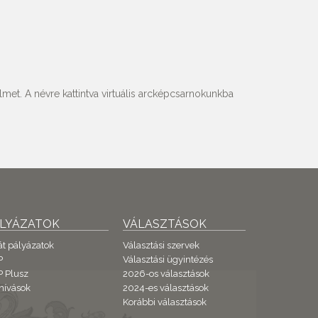
met. A névre kattintva virtuális arcképcsarnokunkba
ÁLYÁZATOK
VÁLASZTÁSOK
át pályázatok
Választási szervek
P
Választási ügyintézés
 Plusz
2026-os választások
hívások
2024-es választások
Korábbi választások