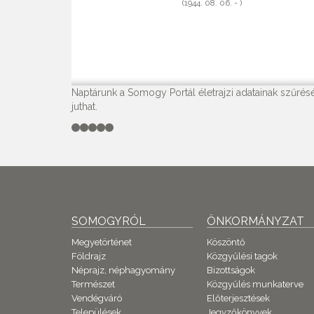
(1944. 08. 06. - )
Naptárunk a Somogy Portál életrajzi adatainak szűrésé
juthat.
SOMOGYRÓL
ÖNKORMÁNYZAT
Megyetörténet
Köszöntő
Földrajz
Közgyűlési tagok
Néprajz, néphagyomány
Bizottságok
Természet
Közgyűlés munkaterve
Vendégváró
Előterjesztések
Települések
Jegyzőkönyvek