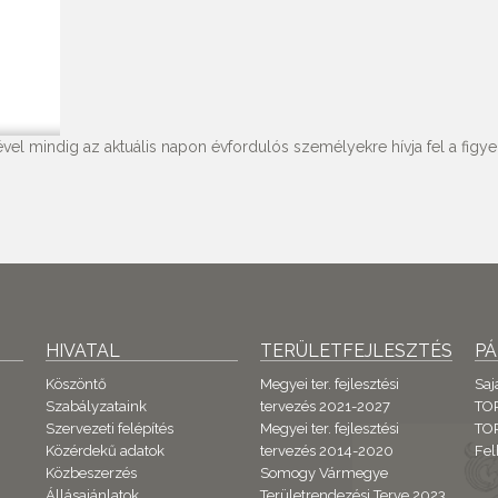
vel mindig az aktuális napon évfordulós személyekre hívja fel a figyel
HIVATAL
TERÜLETFEJLESZTÉS
P
Köszöntő
Megyei ter. fejlesztési
Saj
Szabályzataink
tervezés 2021-2027
TO
Szervezeti felépítés
Megyei ter. fejlesztési
TOP
Közérdekű adatok
tervezés 2014-2020
Fel
Közbeszerzés
Somogy Vármegye
Állásajánlatok
Területrendezési Terve 2023.