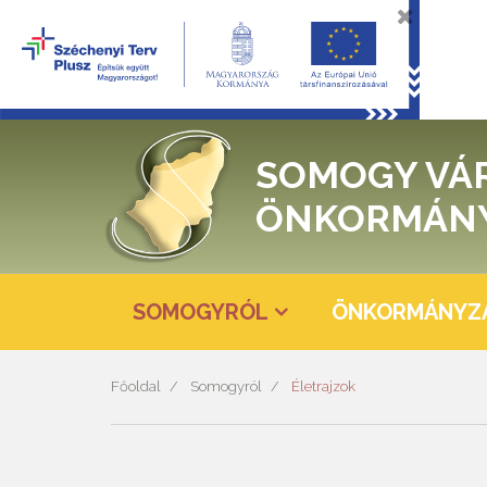
SOMOGY VÁ
ÖNKORMÁN
SOMOGYRÓL
ÖNKORMÁNYZ
Főoldal
Somogyról
Életrajzok