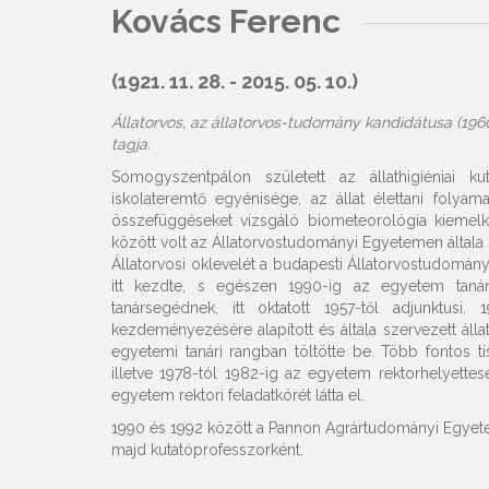
Kovács Ferenc
(1921. 11. 28. - 2015. 05. 10.)
Állatorvos, az állatorvos-tudomány kandidátusa (19
tagja.
Somogyszentpálon született az állathigiéniai k
iskolateremtő egyénisége, az állat élettani folya
összefüggéseket vizsgáló biometeorológia kiemelk
között volt az Állatorvostudományi Egyetemen általa sz
Állatorvosi oklevelét a budapesti Állatorvostudomá
itt kezdte, s egészen 1990-ig az egyetem tanár
tanársegédnek, itt oktatott 1957-től adjunktusi
kezdeményezésére alapított és általa szervezett álla
egyetemi tanári rangban töltötte be. Több fontos ti
illetve 1978-tól 1982-ig az egyetem rektorhelyettes
egyetem rektori feladatkörét látta el.
1990 és 1992 között a Pannon Agrártudományi Egyetem 
majd kutatóprofesszorként.