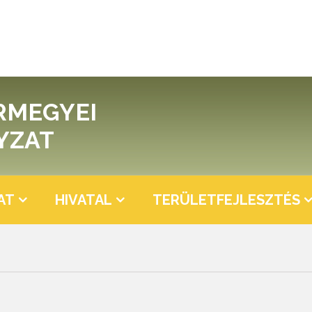
RMEGYEI
YZAT
AT
HIVATAL
TERÜLETFEJLESZTÉS