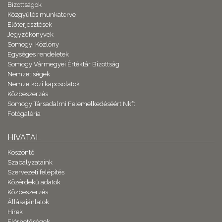
Bizottságok
Közgyűlés munkaterve
Előterjesztések
Jegyzőkönyvek
Somogyi Közlöny
Egységes rendeletek
Somogy Vármegyei Értéktár Bizottság
Nemzetiségek
Nemzetközi kapcsolatok
Közbeszerzés
Somogy Társadalmi Felemelkedéséért Nkft.
Fotógaléria
HIVATAL
Köszöntő
Szabályzataink
Szervezeti felépítés
Közérdekű adatok
Közbeszerzés
Állásajánlatok
Hírek
Elérhetőségek