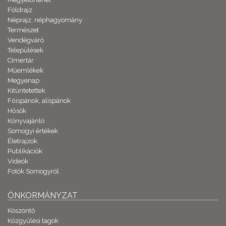
Földrajz
Néprajz, néphagyomány
Természet
Vendégváró
Települések
Címertár
Műemlékek
Megyenap
Kitüntetettek
Főispánok, alispánok
Hősök
Könyvajánló
Somogyi értékek
Életrajzok
Publikációk
Videók
Fotók Somogyról
ÖNKORMÁNYZAT
Köszöntő
Közgyűlési tagok