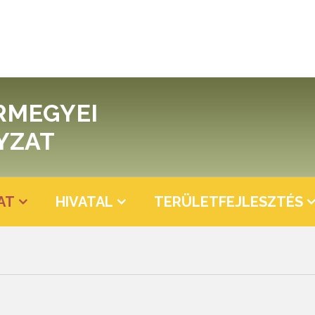
RMEGYEI
YZAT
AT
HIVATAL
TERÜLETFEJLESZTÉS