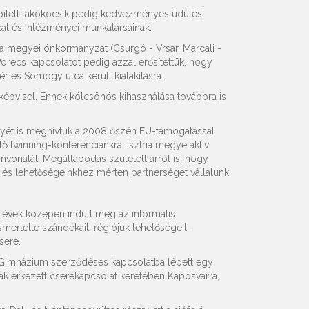
pített lakókocsik pedig kedvezményes üdülési
zat és intézményei munkatársainak.
t a megyei önkormányzat (Csurgó - Vrsar, Marcali -
Porecs kapcsolatot pedig azzal erősítettük, hogy
ér és Somogy utca került kialakításra.
 képvisel. Ennek kölcsönös kihasználása továbbra is
gyét is meghívtuk a 2008 őszén EU-támogatással
twinning-konferenciánkra. Isztria megye aktív
ínvonalát. Megállapodás született arról is, hogy
s lehetőségeinkhez mérten partnerséget vállalunk.
 évek közepén indult meg az informális
ismertette szándékait, régiójuk lehetőségeit -
sere.
 Gimnázium szerződéses kapcsolatba lépett egy
ák érkezett cserekapcsolat keretében Kaposvárra,