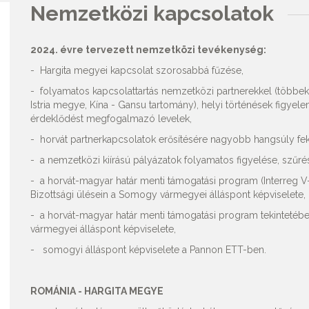
Nemzetközi kapcsolatok
2024. évre tervezett nemzetközi tevékenység:
- Hargita megyei kapcsolat szorosabbá fűzése,
- folyamatos kapcsolattartás nemzetközi partnerekkel (többe
Istria megye, Kína - Gansu tartomány), helyi történések figyele
érdeklődést megfogalmazó levelek,
- horvát partnerkapcsolatok erősítésére nagyobb hangsúly fek
- a nemzetközi kiírású pályázatok folyamatos figyelése, szűrés
- a horvát-magyar határ menti támogatási program (Interreg
Bizottsági ülésein a Somogy vármegyei álláspont képviselete,
- a horvát-magyar határ menti támogatási program tekinteté
vármegyei álláspont képviselete,
- somogyi álláspont képviselete a Pannon ETT-ben.
ROMÁNIA - HARGITA MEGYE