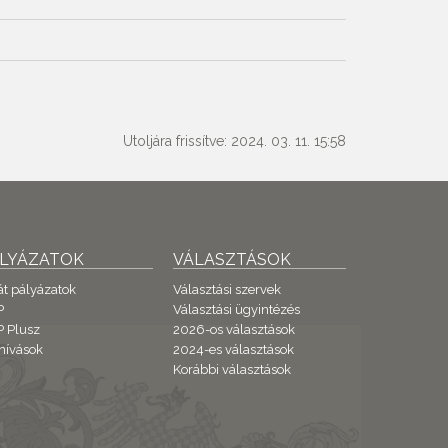
Utoljára frissítve: 2024. 03. 11. 15:58
ÁLYÁZATOK
VÁLASZTÁSOK
át pályázatok
Választási szervek
P
Választási ügyintézés
 Plusz
2026-os választások
hívások
2024-es választások
Korábbi választások