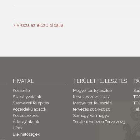
Vissza az előző oldalra
HIVATAL
TERÜLETFEJLESZTÉS
P
Köszöntő
Megyei ter. fejlesztési
Saj
Szabályzataink
tervezés 2021-2027
TO
Szervezeti felépítés
Megyei ter. fejlesztési
TOP
Közérdekű adatok
tervezés 2014-2020
Fel
Közbeszerzés
Somogy Vármegye
Állásajánlatok
Területrendezési Terve 2023.
Hírek
Elérhetőségek