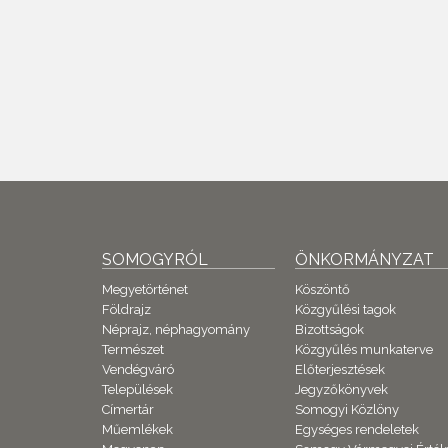
SOMOGYRÓL
ÖNKORMÁNYZAT
Megyetörténet
Köszöntő
Földrajz
Közgyűlési tagok
Néprajz, néphagyomány
Bizottságok
Természet
Közgyűlés munkaterve
Vendégváró
Előterjesztések
Települések
Jegyzőkönyvek
Címertár
Somogyi Közlöny
Műemlékek
Egységes rendeletek