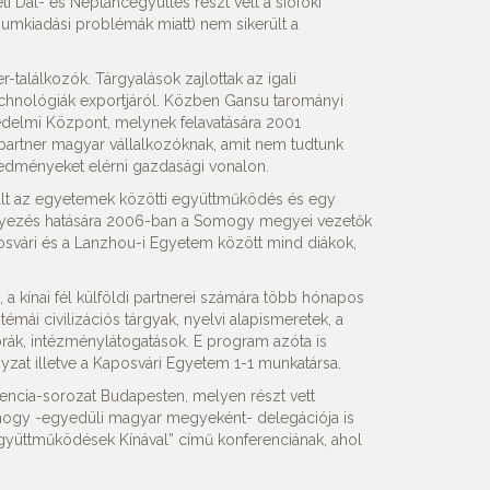
Dal- és Néptáncegyüttes részt vett a siófoki
umkiadási problémák miatt) nem sikerült a
-találkozók. Tárgyalások zajlottak az igali
echnológiák exportjáról. Közben Gansu tarományi
edelmi Központ, melynek felavatására 2001
a partner magyar vállalkozóknak, amit nem tudtunk
eredményeket elérni gazdasági vonalon.
rült az egyetemek közötti együttműködés és egy
nyezés hatására 2006-ban a Somogy megyei vezetők
aposvári és a Lanzhou-i Egyetem között mind diákok,
a kínai fél külföldi partnerei számára több hónapos
mái civilizációs tárgyak, nyelvi alapismeretek, a
órák, intézménylátogatások. E program azóta is
zat illetve a Kaposvári Egyetem 1-1 munkatársa.
encia-sorozat Budapesten, melyen részt vett
mogy -egyedüli magyar megyeként- delegációja is
együttműködések Kínával” című konferenciának, ahol