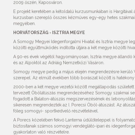
2009 őszén, Kaposváron.
E projekt keretében a kétoldalú kurzusmunkában is Hargitával 
kurzusban szereplő összes kézműves egy-egy hetes szakmai 
megyében.
HORVÁTORSZÁG - ISZTRIA MEGYE
A Somogy Megyei Idegenforgalmi Hivatal és Isztria megye legn
közötti együttműködés indította útjára a két megye közötti hiva
A 90-es évek végétől hagyományosan, Isztria megye állandó kiáll
és az Alpoktól az Adriáig Nemzetközi Vásáron.
Somogy megye pedig a május elején megrendezésre kerülő VI
szerepel. Az elmúlt években több borászat között is hatékony s
2000-ben a két megye vezetői között megállapodás született 
tervezett Öbölátúszás megrendezéséhez Somogy szakmai segí
fogadott a Balaton-átúszás megszervezésének és lebonyolítá
sikeresen megrendezték az I. Porecsi Öböl-átúszást. Az átúsz
főleg somogyi- sportkedvelő részvételével.
A Porecs közelében fekvő Lanterna üdülőteleppel is folyamat
biztosítanak számos somogyi vendéglátó-ipari és idegenforga
gyakorlaton való részvételre.