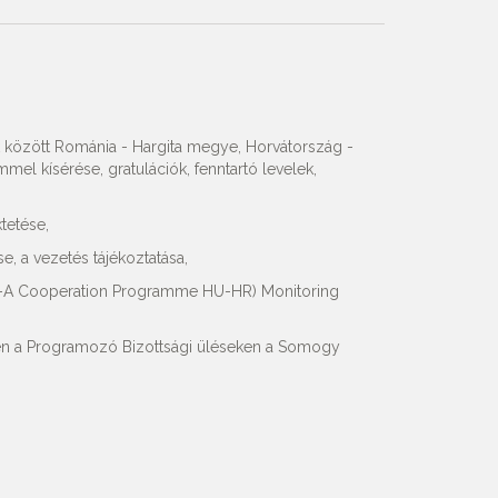
k között Románia - Hargita megye, Horvátország -
mmel kísérése, gratulációk, fenntartó levelek,
tetése,
e, a vezetés tájékoztatása,
 V-A Cooperation Programme HU-HR) Monitoring
ben a Programozó Bizottsági üléseken a Somogy