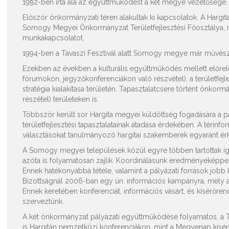
1992-ben írta alá az együttműködést a két megye vezetősége.
Először önkormányzati téren alakultak ki kapcsolatok. A Hargi
Somogy Megyei Önkormányzat Területfejlesztési Főosztálya, maj
munkakapcsolatot.
1994-ben a Tavaszi Fesztivál alatt Somogy megye már művészi
Ezekben az években a kulturális együttműködés mellett előrel
fórumokon, jegyzőkonferenciákon való részvétel), a területfejle
stratégia kialakítása területén. Tapasztalatcsere történt önkor
részétel) területeken is.
Többször került sor Hargita megyei küldöttség fogadására a 
területfejlesztési tapasztalatainak átadása érdekében. A térinfo
választásokat tanulmányozó hargitai szakemberek egyaránt é
A Somogy megyei települések közül egyre többen tartottak igé
azóta is folyamatosan zajlik. Koordinálásunk eredményeképpe
Ennek hatékonyabbá tétele, valamint a pályázati források job
Bizottságnál 2006-ban egy ún. információs kampányra, mely a
Ennek keretében konferenciát, információs vásárt, és kísérőre
szerveztünk.
A két önkormányzat pályázati együttműködése folyamatos, a T
is Hargitán nemzetközi konferenciákon, mint a Megyenap kísé