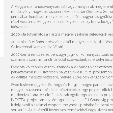
A Megyenapi rendezvénysorozat hagyományainak megteremtése
rendezvény megvalósításában aktívan közreműködtek a Somo
júniusában került sor, melyen közel 50 fős megyei közgyűlési 
részt veszünk a Megyenapi eseményeken, 2005-ben a közgyűlé
időszakban.
2000 óta folyamatos a Hargita megyei szakmai delegációk rés
2002 óta kölcsönös a részvétel a két megye jelentős kiállításain é
Csíkszeredai Nemzetközi Vásár)
2007-ben a rendszeres pénzügyi, jogi- önkormányzati szakmai 
számára is szakmai tanulmányutat szerveztünk az erdélyi tes
Évek óta kölcsönös vezetői szándék a különböző nemzetközi p
pályázatokon kívül sikeresen pályáztunk a Kultúra-programon
és kiállítás megszervezésére, melyre 2004-ben került sor 
Svéd testvérmegyénk, Somogy és Hargita megye partneri bev
megyei múzeumaik közösen készítettek el egy projekt-ötletet 
modernizálására. Az elmúlt időszak egyik legsikeresebb projek
INEXTEX–projekt, amely támogatást nyert az EU Grundtvig pro
kidolgozott a szakmai csoport, melynek kipróbálására hazai
sor került. Az elkészült kézműves termékekből nagy sikerű nem