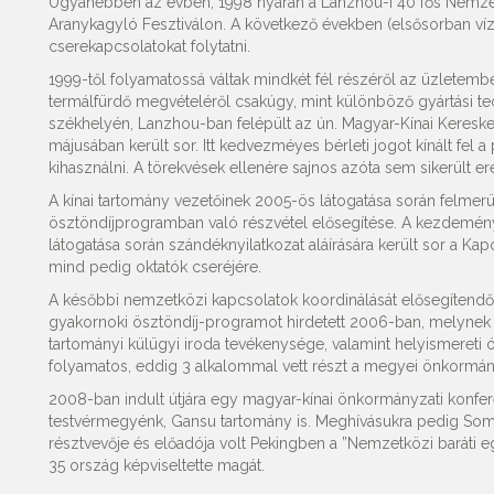
Ugyanebben az évben, 1998 nyarán a Lanzhou-i 40 fős Nemzeti 
Aranykagyló Fesztiválon. A következő években (elsősorban víz
cserekapcsolatokat folytatni.
1999-től folyamatossá váltak mindkét fél részéről az üzletember
termálfürdő megvételéről csakúgy, mint különböző gyártási t
székhelyén, Lanzhou-ban felépült az ún. Magyar-Kínai Keresk
májusában került sor. Itt kedvezméyes bérleti jogot kínált fel 
kihasználni. A törekvések ellenére sajnos azóta sem sikerült 
A kínai tartomány vezetőinek 2005-ös látogatása során felme
ösztöndíjprogramban való részvétel elősegítése. A kezdemé
látogatása során szándéknyilatkozat aláírására került sor a K
mind pedig oktatók cseréjére.
A későbbi nemzetközi kapcsolatok koordinálását elősegítendő, 
gyakornoki ösztöndíj-programot hirdetett 2006-ban, melynek té
tartományi külügyi iroda tevékenysége, valamint helyismereti 
folyamatos, eddig 3 alkalommal vett részt a megyei önkormány
2008-ban indult útjára egy magyar-kínai önkormányzati konfer
testvérmegyénk, Gansu tartomány is. Meghívásukra pedig So
résztvevője és előadója volt Pekingben a ”Nemzetközi baráti 
35 ország képviseltette magát.