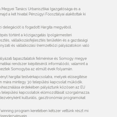
ta Megyei Tanács Urbanisztikai Igazgatósága és a
d a két hivatal Pénzügyi Főosztályai alakítottak ki
 delegációt is fogadott Hargita megyéből.
épés történt a közigazgatás (polgármesteri
sztés, vállalkozásfejlesztés területén és a gazdasági
mányzati és vállalkozási (nemzetközi pályázatokon való
pályázati tapasztalatok felmérése és Somogy megye
rmatikai rendszer kiépítéséről informálódó, valamint a
rkeztek Somogyba az elmúlt évek folyamán.
nyt hargitai testvérkapcsolatra, melyek elősegítése
n mára mintegy 30 települési kapcsolat működik.
b kihasználása érdekében pályáztunk közösen az EU
 települési kapcsolatok előmozdítását szorgalmazza.
ndezvényként kulturális, gasztronómiai programokat
winning program keretében kétszer vettünk részt mi
rőrendezvényein.