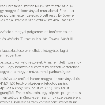
 Hargitában szintén tőlünk származik, az első
gy megyei önkormányzat munkatársai. Erre 2001
és polgármesteri delegáció vett részt. Évről-évre
s tagjai számára szerveztünk szakmai utat ezen
zvétele a megyei polgármesteri konferenciákon.
s vásárain (Turisztikai Kiállítás, Tavaszi Vásár ill.
tapasztalatcserék mellett a közgyűlés tagjai
tvérmegyénkbe.
ályázatokon való részvétel. A már említett Twinning-
 belül egy nemzetközi kortárs művészeti konferencia
Somogyban, a megyei múzeummal partnerségben.
onásával az említett három megyei önkormányzat és
(INEXTEX) textil-örökségeink feldolgozására,
tje volt a 2007-ben indult és 2009-ben zárult
gramjától. Ennek részeként egy képzési programot is
 és nemzetközi műhely-szemináriumok szervezésére is
zetközi kiállítást és záró konferenciát szerveztünk