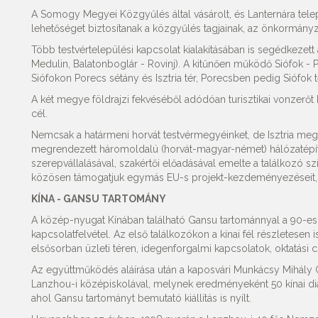
A Somogy Megyei Közgyűlés által vásárolt, és Lanternára tele
lehetőséget biztosítanak a közgyűlés tagjainak, az önkormány
Több testvértelepülési kapcsolat kialakításában is segédkezet
Medulin, Balatonboglár - Rovinj). A kitűnően működő Siófok - 
Siófokon Porecs sétány és Isztria tér, Porecsben pedig Siófok t
A két megye földrajzi fekvéséből adódóan turisztikai vonzerőt
cél.
Nemcsak a határmeni horvát testvérmegyéinket, de Isztria me
megrendezett háromoldalú (horvát-magyar-német) hálózatépítő 
szerepvállalásával, szakértői előadásával emelte a találkozó sz
közösen támogatjuk egymás EU-s projekt-kezdeményezéseit, é
KÍNA - GANSU TARTOMÁNY
A közép-nyugat Kínában található Gansu tartománnyal a 90-es
kapcsolatfelvétel. Az első találkozókon a kínai fél részletesen 
elsősorban üzleti téren, idegenforgalmi kapcsolatok, oktatási c
Az együttműködés aláírása után a kaposvári Munkácsy Mihály
Lanzhou-i középiskolával, melynek eredményeként 50 kínai di
ahol Gansu tartományt bemutató kiállítás is nyílt.