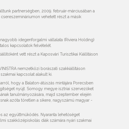
álltunk partnerségben, 2009. február-márciusában a
csereszemináriumon vehetett részt a másik
agyobb idegenforgalmi vállalata (Riviera Holding)
talos kapcsolatok felvételét.
ítóként vett részt a Kaposvári Turisztikai Kiállításon
NISTRA nemzetközi borászati szakkiállításon
zakmai kapcsolat alakult ki.
arról, hogy a Balaton-átúszás mintájára Porecsben
tséget nyújt. Somogy megye isztriai szervezőket
sának tanulmányozására, majd szeptember elején
ásnak azóta töretlen a sikere, nagyszámú magyar -
os az együttműködés. Nyaranta lehetőséget
lmi szakközépiskolás diák számára nyári szakmai