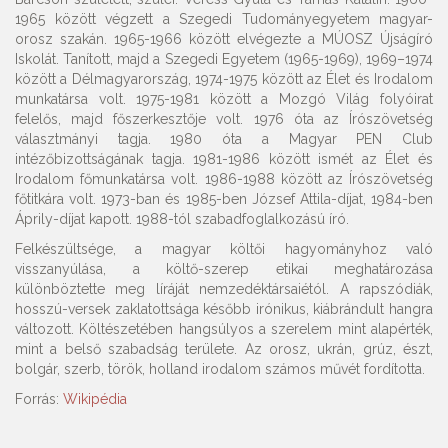
1965 között végzett a Szegedi Tudományegyetem magyar-
orosz szakán. 1965-1966 között elvégezte a MÚOSZ Újságíró
Iskolát. Tanított, majd a Szegedi Egyetem (1965-1969), 1969–1974
között a Délmagyarország, 1974-1975 között az Élet és Irodalom
munkatársa volt. 1975-1981 között a Mozgó Világ folyóirat
felelős, majd főszerkesztője volt. 1976 óta az Írószövetség
választmányi tagja. 1980 óta a Magyar PEN Club
intézőbizottságának tagja. 1981-1986 között ismét az Élet és
Irodalom főmunkatársa volt. 1986-1988 között az Írószövetség
főtitkára volt. 1973-ban és 1985-ben József Attila-díjat, 1984-ben
Áprily-díjat kapott. 1988-tól szabadfoglalkozású író.
Felkészültsége, a magyar költői hagyományhoz való
visszanyúlása, a költő-szerep etikai meghatározása
különböztette meg líráját nemzedéktársaiétól. A rapszódiák,
hosszú-versek zaklatottsága később irónikus, kiábrándult hangra
változott. Költészetében hangsúlyos a szerelem mint alapérték,
mint a belső szabadság területe. Az orosz, ukrán, grúz, észt,
bolgár, szerb, török, holland irodalom számos művét fordította.
Forrás:
Wikipédia