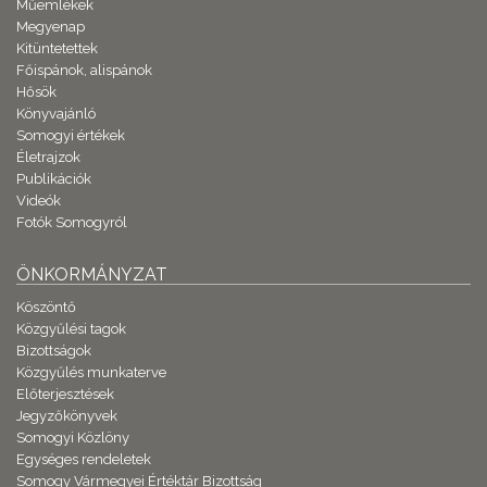
Műemlékek
Megyenap
Kitüntetettek
Főispánok, alispánok
Hősök
Könyvajánló
Somogyi értékek
Életrajzok
Publikációk
Videók
Fotók Somogyról
ÖNKORMÁNYZAT
Köszöntő
Közgyűlési tagok
Bizottságok
Közgyűlés munkaterve
Előterjesztések
Jegyzőkönyvek
Somogyi Közlöny
Egységes rendeletek
Somogy Vármegyei Értéktár Bizottság