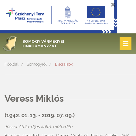
SOMOGY VÁRMEGYEI
ÖNKORMÁNYZAT
Főoldal
Somogyról
Életrajzok
Veress Miklós
(1942. 01. 13. - 2019. 07. 09.)
József Attila-díjas költő, műfordító
Barcson született, szülei: Veress Gyula és Tamás Katalin. 1960-