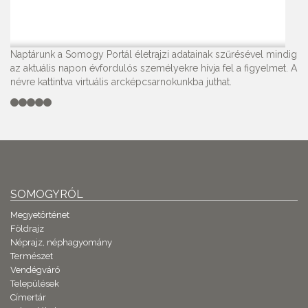
Naptárunk a Somogy Portál életrajzi adatainak szűrésével mindig
az aktuális napon évfordulós személyekre hívja fel a figyelmet. A
névre kattintva virtuális arcképcsarnokunkba juthat.
SOMOGYRÓL
Megyetörténet
Földrajz
Néprajz, néphagyomány
Természet
Vendégváró
Települések
Címertár