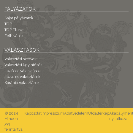
PÁLYÁZATOK
Saját pályázatok
TOP
TOP Plusz
Felhívások
VÁLASZTÁSOK
Választási szervek
Választási ügyintézés
2026-os választások
2024-es választások
Korábbi választások
© 2024
|
Kapcsolat
Impresszum
Adatvédelem
Oldaltérkép
Akadálymente
Minden
nyilatkozat
jog
fenntartva.